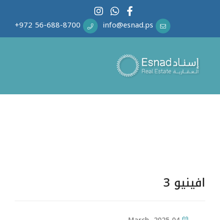
info@esnad.ps
افينيو 3